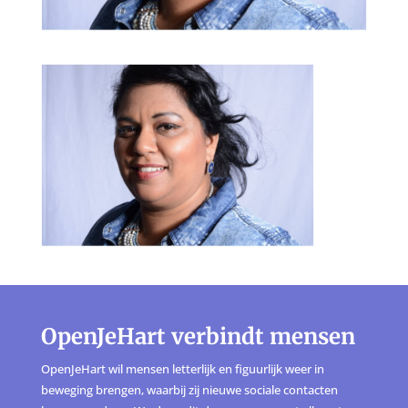
OpenJeHart verbindt mensen
OpenJeHart wil mensen letterlijk en figuurlijk weer in
beweging brengen, waarbij zij nieuwe sociale contacten