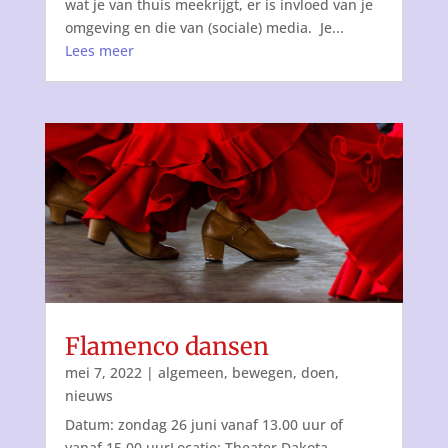
wat je van thuis meekrijgt, er is invloed van je
omgeving en die van (sociale) media. Je...
Lees meer
Flamenco dansen
mei 7, 2022
|
algemeen
,
bewegen
,
doen
,
nieuws
Datum: zondag 26 juni vanaf 13.00 uur of
vanaf 15.00 uurLocatie: Theater Dakota,