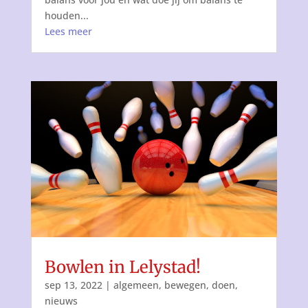
houden...
Lees meer
Bowlen in Lelystad!
sep 13, 2022
|
algemeen
,
bewegen
,
doen
,
nieuws