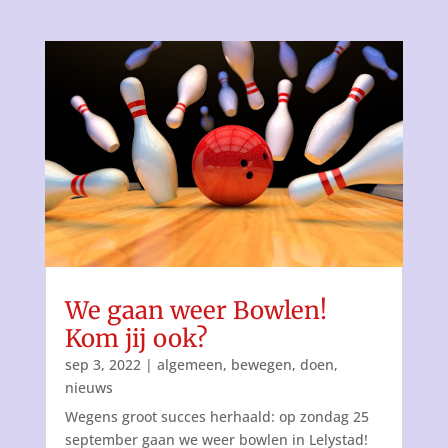
We gaan weer Bowlen!
Kom jij ook?
sep 3, 2022
|
algemeen
,
bewegen
,
doen
,
nieuws
Wegens groot succes herhaald: op zondag 25
september gaan we weer bowlen in Lelystad!