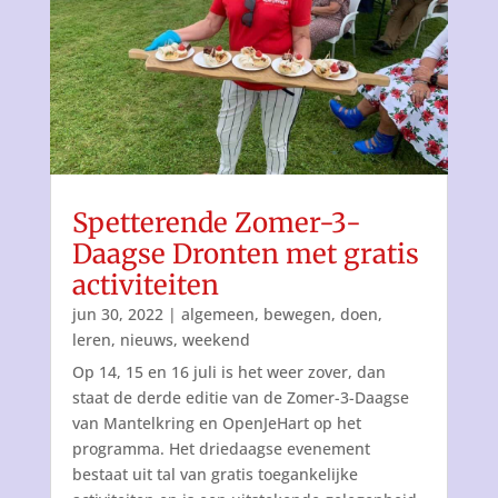
Spetterende Zomer-3-
Daagse Dronten met gratis
activiteiten
jun 30, 2022
|
algemeen
,
bewegen
,
doen
,
leren
,
nieuws
,
weekend
Op 14, 15 en 16 juli is het weer zover, dan
staat de derde editie van de Zomer-3-Daagse
van Mantelkring en OpenJeHart op het
programma. Het driedaagse evenement
bestaat uit tal van gratis toegankelijke