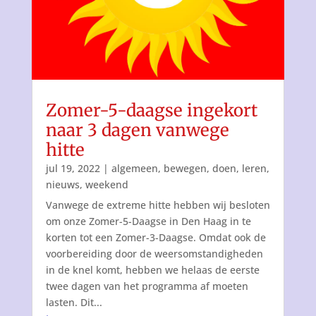
Zomer-5-daagse ingekort
naar 3 dagen vanwege
hitte
jul 19, 2022
|
algemeen
,
bewegen
,
doen
,
leren
,
nieuws
,
weekend
Vanwege de extreme hitte hebben wij besloten
om onze Zomer-5-Daagse in Den Haag in te
korten tot een Zomer-3-Daagse. Omdat ook de
voorbereiding door de weersomstandigheden
in de knel komt, hebben we helaas de eerste
twee dagen van het programma af moeten
lasten. Dit...