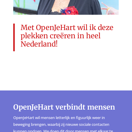
Met OpenJeHart wil ik deze
plekken creëren in heel
Nederland!
OpenJeHart verbindt mensen
OpenJeHart wil mensen letterlijk en figuurlijk weer in
beweging brengen, waarbij zij nieuwe sociale contacten
kunnen opdoen. We doen dit door mensen met elkaar te