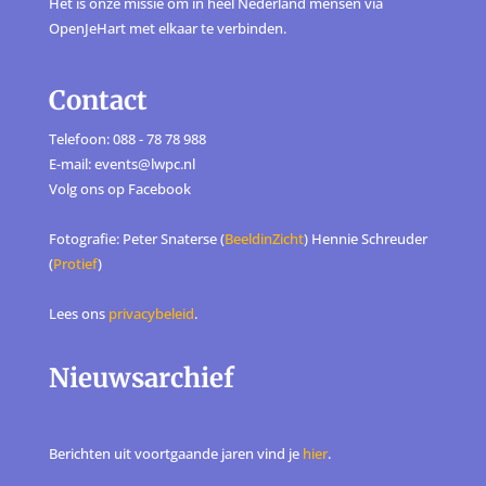
Het is onze missie om in heel Nederland mensen via
OpenJeHart met elkaar te verbinden.
Contact
Telefoon: 088 - 78 78 988
E-mail: events@lwpc.nl
Volg ons op
Facebook
Fotografie: Peter Snaterse (
BeeldinZicht
) Hennie Schreuder
(
Protief
)
Lees ons
privacybeleid
.
Nieuwsarchief
Berichten uit voortgaande jaren vind je
hier
.