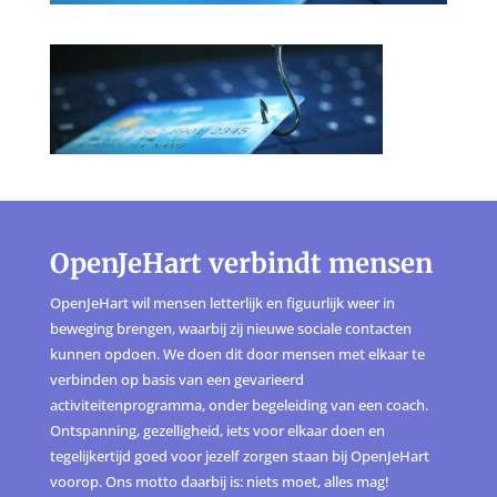
OpenJeHart verbindt mensen
OpenJeHart wil mensen letterlijk en figuurlijk weer in
beweging brengen, waarbij zij nieuwe sociale contacten
kunnen opdoen. We doen dit door mensen met elkaar te
verbinden op basis van een gevarieerd
activiteitenprogramma, onder begeleiding van een coach.
Ontspanning, gezelligheid, iets voor elkaar doen en
tegelijkertijd goed voor jezelf zorgen staan bij OpenJeHart
voorop. Ons motto daarbij is: niets moet, alles mag!