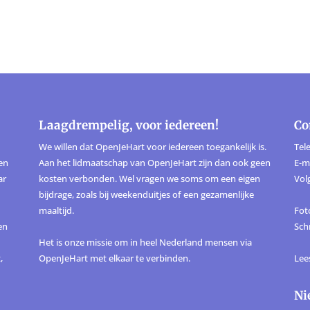
Laagdrempelig, voor iedereen!
Co
We willen dat OpenJeHart voor iedereen toegankelijk is.
Tele
ten
Aan het lidmaatschap van OpenJeHart zijn dan ook geen
E-m
ar
kosten verbonden. Wel vragen we soms om een eigen
Vol
bijdrage, zoals bij weekenduitjes of een gezamenlijke
maaltijd.
Foto
en
Sch
Het is onze missie om in heel Nederland mensen via
,
OpenJeHart met elkaar te verbinden.
Lee
Ni