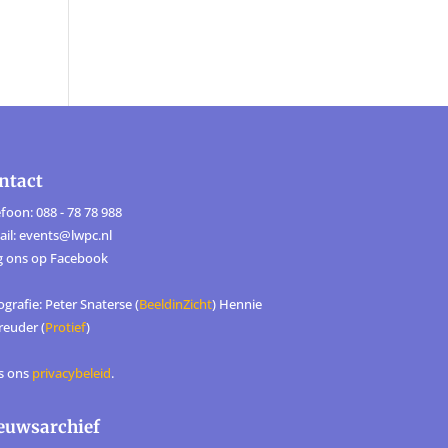
ntact
foon: 088 - 78 78 988
ail: events@lwpc.nl
g ons op
Facebook
grafie: Peter Snaterse (
BeeldinZicht
) Hennie
reuder (
Protief
)
s ons
privacybeleid
.
euwsarchief