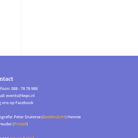
ntact
foon: 088 - 78 78 988
ail: events@lwpc.nl
g ons op
Facebook
grafie: Peter Snaterse (
BeeldinZicht
) Hennie
reuder (
Protief
)
s ons
privacybeleid
.