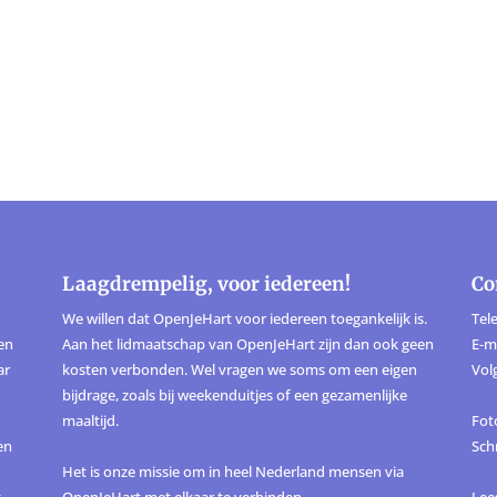
Laagdrempelig, voor iedereen!
Co
We willen dat OpenJeHart voor iedereen toegankelijk is.
Tele
ten
Aan het lidmaatschap van OpenJeHart zijn dan ook geen
E-m
ar
kosten verbonden. Wel vragen we soms om een eigen
Vol
bijdrage, zoals bij weekenduitjes of een gezamenlijke
maaltijd.
Foto
en
Sch
Het is onze missie om in heel Nederland mensen via
,
OpenJeHart met elkaar te verbinden.
Lee