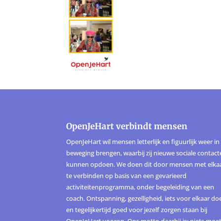
OpenJeHart verbindt mensen
OpenJeHart wil mensen letterlijk en figuurlijk weer in
beweging brengen, waarbij zij nieuwe sociale contac
kunnen opdoen. We doen dit door mensen met elka
te verbinden op basis van een gevarieerd
activiteitenprogramma, onder begeleiding van een
coach. Ontspanning, gezelligheid, iets voor elkaar do
en tegelijkertijd goed voor jezelf zorgen staan bij
OpenJeHart voorop. Ons motto daarbij is: niets moet