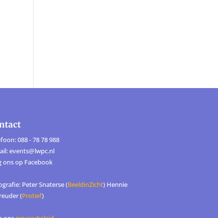
ntact
foon: 088 - 78 78 988
ail: events@lwpc.nl
g ons op
Facebook
grafie: Peter Snaterse (
BeeldinZicht
) Hennie
reuder (
Protief
)
s ons
privacybeleid
.