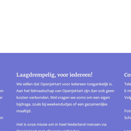
Laagdrempelig, voor iedereen!
Co
We willen dat OpenJeHart voor iedereen toegankelijk is.
Tele
ten
Aan het lidmaatschap van OpenJeHart zijn dan ook geen
E-m
ar
kosten verbonden. Wel vragen we soms om een eigen
Vol
bijdrage, zoals bij weekenduitjes of een gezamenlijke
maaltijd.
Foto
en
Sch
Het is onze missie om in heel Nederland mensen via
,
OpenJeHart met elkaar te verbinden.
Lee