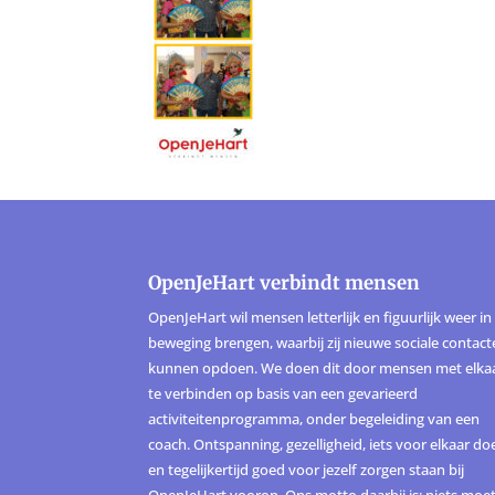
OpenJeHart verbindt mensen
OpenJeHart wil mensen letterlijk en figuurlijk weer in
beweging brengen, waarbij zij nieuwe sociale contac
kunnen opdoen. We doen dit door mensen met elka
te verbinden op basis van een gevarieerd
activiteitenprogramma, onder begeleiding van een
coach. Ontspanning, gezelligheid, iets voor elkaar do
en tegelijkertijd goed voor jezelf zorgen staan bij
OpenJeHart voorop. Ons motto daarbij is: niets moet