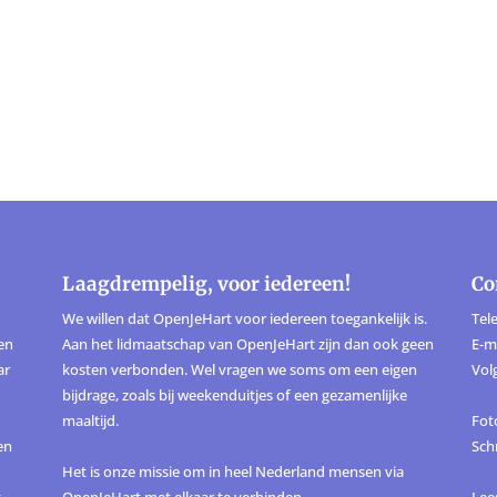
Laagdrempelig, voor iedereen!
Co
We willen dat OpenJeHart voor iedereen toegankelijk is.
Tele
ten
Aan het lidmaatschap van OpenJeHart zijn dan ook geen
E-m
ar
kosten verbonden. Wel vragen we soms om een eigen
Vol
bijdrage, zoals bij weekenduitjes of een gezamenlijke
maaltijd.
Foto
en
Sch
Het is onze missie om in heel Nederland mensen via
,
OpenJeHart met elkaar te verbinden.
Lee