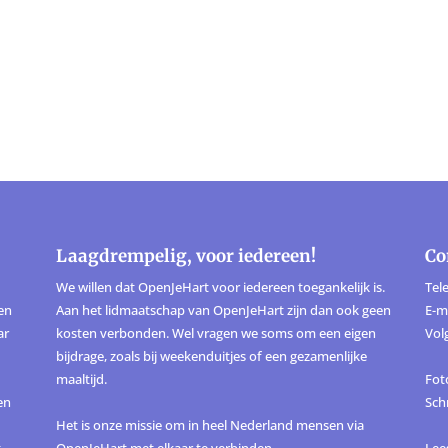
Laagdrempelig, voor iedereen!
Co
We willen dat OpenJeHart voor iedereen toegankelijk is.
Tele
ten
Aan het lidmaatschap van OpenJeHart zijn dan ook geen
E-m
ar
kosten verbonden. Wel vragen we soms om een eigen
Vol
bijdrage, zoals bij weekenduitjes of een gezamenlijke
maaltijd.
Foto
en
Sch
Het is onze missie om in heel Nederland mensen via
,
OpenJeHart met elkaar te verbinden.
Lee