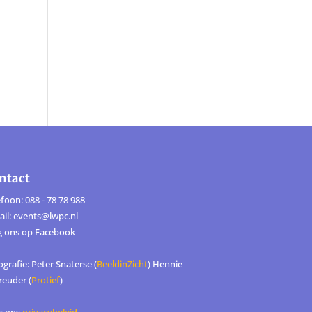
ntact
foon: 088 - 78 78 988
ail: events@lwpc.nl
g ons op
Facebook
grafie: Peter Snaterse (
BeeldinZicht
) Hennie
reuder (
Protief
)
s ons
privacybeleid
.