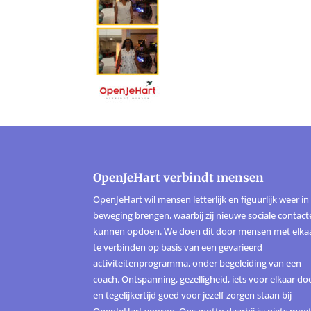
OpenJeHart verbindt mensen
OpenJeHart wil mensen letterlijk en figuurlijk weer in
beweging brengen, waarbij zij nieuwe sociale contac
kunnen opdoen. We doen dit door mensen met elka
te verbinden op basis van een gevarieerd
activiteitenprogramma, onder begeleiding van een
coach. Ontspanning, gezelligheid, iets voor elkaar do
en tegelijkertijd goed voor jezelf zorgen staan bij
OpenJeHart voorop. Ons motto daarbij is: niets moet