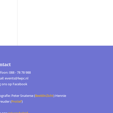
ntact
foon: 088 - 78 78 988
ail: events@lwpc.nl
g ons op
Facebook
grafie: Peter Snaterse (
BeeldinZicht
) Hennie
reuder (
Protief
)
s ons
privacybeleid
.