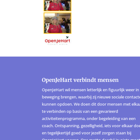
OpenJeHart verbindt mensen
OpenJeHart wil mensen letterlijk en figuurlijk weer in
beweging brengen, waarbij zij nieuwe sociale contac
kunnen opdoen. We doen dit door mensen met elka
te verbinden op basis van een gevarieerd
activiteitenprogramma, onder begeleiding van een
coach. Ontspanning, gezelligheid, iets voor elkaar do
en tegelijkertijd goed voor jezelf zorgen staan bij
OpenJeHart voorop. Ons motto daarbij is: niets moet