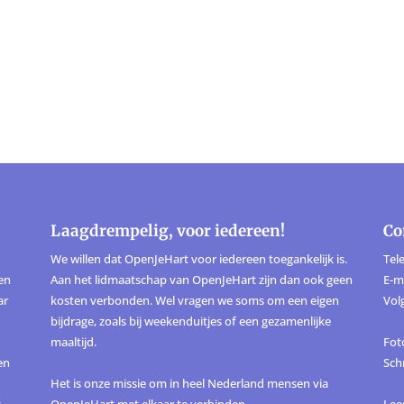
Laagdrempelig, voor iedereen!
Co
We willen dat OpenJeHart voor iedereen toegankelijk is.
Tele
ten
Aan het lidmaatschap van OpenJeHart zijn dan ook geen
E-m
ar
kosten verbonden. Wel vragen we soms om een eigen
Vol
bijdrage, zoals bij weekenduitjes of een gezamenlijke
maaltijd.
Foto
en
Sch
Het is onze missie om in heel Nederland mensen via
,
OpenJeHart met elkaar te verbinden.
Lee