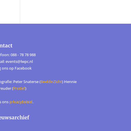
ntact
foon: 088 - 78 78 988
ail: events@lwpc.nl
g ons op
Facebook
grafie: Peter Snaterse (
BeeldinZicht
) Hennie
reuder (
Protief
)
s ons
privacybeleid
.
euwsarchief