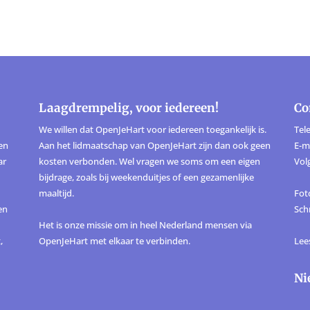
Laagdrempelig, voor iedereen!
Co
We willen dat OpenJeHart voor iedereen toegankelijk is.
Tele
ten
Aan het lidmaatschap van OpenJeHart zijn dan ook geen
E-m
ar
kosten verbonden. Wel vragen we soms om een eigen
Vol
bijdrage, zoals bij weekenduitjes of een gezamenlijke
maaltijd.
Foto
en
Sch
Het is onze missie om in heel Nederland mensen via
,
OpenJeHart met elkaar te verbinden.
Lee
Ni