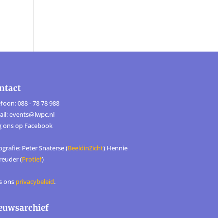
ntact
foon: 088 - 78 78 988
ail: events@lwpc.nl
g ons op
Facebook
grafie: Peter Snaterse (
BeeldinZicht
) Hennie
reuder (
Protief
)
s ons
privacybeleid
.
euwsarchief