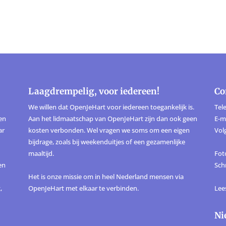
Laagdrempelig, voor iedereen!
Co
We willen dat OpenJeHart voor iedereen toegankelijk is.
Tele
ten
Aan het lidmaatschap van OpenJeHart zijn dan ook geen
E-m
ar
kosten verbonden. Wel vragen we soms om een eigen
Vol
bijdrage, zoals bij weekenduitjes of een gezamenlijke
maaltijd.
Foto
en
Sch
Het is onze missie om in heel Nederland mensen via
,
OpenJeHart met elkaar te verbinden.
Lee
Ni