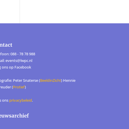
ntact
foon: 088 - 78 78 988
ail: events@lwpc.nl
g ons op
Facebook
grafie: Peter Snaterse (
BeeldinZicht
) Hennie
reuder (
Protief
)
s ons
privacybeleid
.
euwsarchief