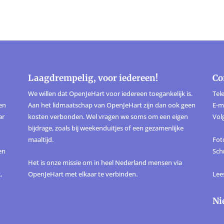
Laagdrempelig, voor iedereen!
Co
We willen dat OpenJeHart voor iedereen toegankelijk is.
Tele
ten
Aan het lidmaatschap van OpenJeHart zijn dan ook geen
E-m
ar
kosten verbonden. Wel vragen we soms om een eigen
Vol
bijdrage, zoals bij weekenduitjes of een gezamenlijke
maaltijd.
Foto
en
Sch
Het is onze missie om in heel Nederland mensen via
,
OpenJeHart met elkaar te verbinden.
Lee
Ni