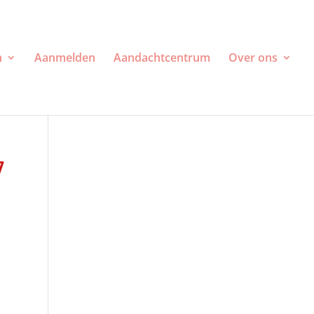
n
Aanmelden
Aandachtcentrum
Over ons
7