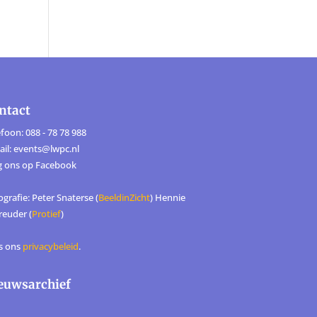
ntact
foon: 088 - 78 78 988
ail: events@lwpc.nl
g ons op
Facebook
grafie: Peter Snaterse (
BeeldinZicht
) Hennie
reuder (
Protief
)
s ons
privacybeleid
.
euwsarchief