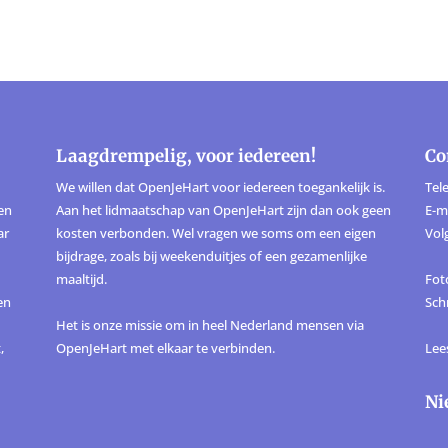
Laagdrempelig, voor iedereen!
Co
We willen dat OpenJeHart voor iedereen toegankelijk is.
Tele
ten
Aan het lidmaatschap van OpenJeHart zijn dan ook geen
E-m
ar
kosten verbonden. Wel vragen we soms om een eigen
Vol
bijdrage, zoals bij weekenduitjes of een gezamenlijke
maaltijd.
Foto
en
Sch
Het is onze missie om in heel Nederland mensen via
,
OpenJeHart met elkaar te verbinden.
Lee
Ni