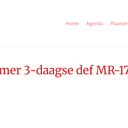
Home
Agenda
Plaatse
mer 3-daagse def MR-1