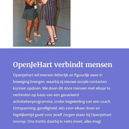
OpenJeHart verbindt mensen
OpenJeHart wil mensen letterlijk en figuurlijk weer in
beweging brengen, waarbij zij nieuwe sociale contacten
kunnen opdoen. We doen dit door mensen met elkaar te
verbinden op basis van een gevarieerd
activiteitenprogramma, onder begeleiding van een coach.
Ontspanning, gezelligheid, iets voor elkaar doen en
tegelijkertijd goed voor jezelf zorgen staan bij OpenJeHart
voorop. Ons motto daarbij is: niets moet, alles mag!