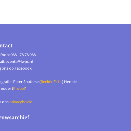
ntact
foon: 088 - 78 78 988
ail: events@lwpc.nl
g ons op
Facebook
grafie: Peter Snaterse (
BeeldinZicht
) Hennie
reuder (
Protief
)
s ons
privacybeleid
.
euwsarchief