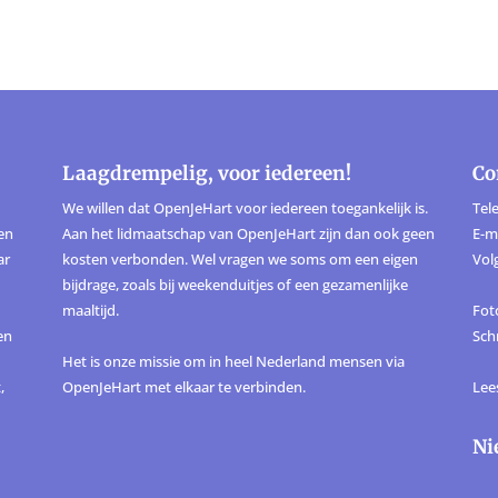
Laagdrempelig, voor iedereen!
Co
We willen dat OpenJeHart voor iedereen toegankelijk is.
Tele
ten
Aan het lidmaatschap van OpenJeHart zijn dan ook geen
E-m
ar
kosten verbonden. Wel vragen we soms om een eigen
Vol
bijdrage, zoals bij weekenduitjes of een gezamenlijke
maaltijd.
Foto
en
Sch
Het is onze missie om in heel Nederland mensen via
,
OpenJeHart met elkaar te verbinden.
Lee
Ni