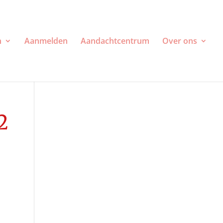
n
Aanmelden
Aandachtcentrum
Over ons
2