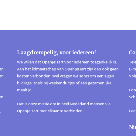
Laagdrempelig, voor iedereen!
Co
We willen dat OpenJeHart voor iedereen toegankelijk is.
Tele
ten
Aan het lidmaatschap van OpenJeHart zijn dan ook geen
E-m
ar
kosten verbonden. Wel vragen we soms om een eigen
Vol
bijdrage, zoals bij weekenduitjes of een gezamenlijke
maaltijd.
Foto
en
Sch
Het is onze missie om in heel Nederland mensen via
,
OpenJeHart met elkaar te verbinden.
Lee
Ni