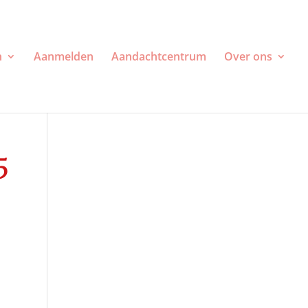
n
Aanmelden
Aandachtcentrum
Over ons
5