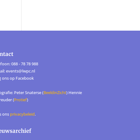
ntact
foon: 088 - 78 78 988
ail: events@lwpc.nl
g ons op
Facebook
grafie: Peter Snaterse (
BeeldinZicht
) Hennie
reuder (
Protief
)
s ons
privacybeleid
.
euwsarchief