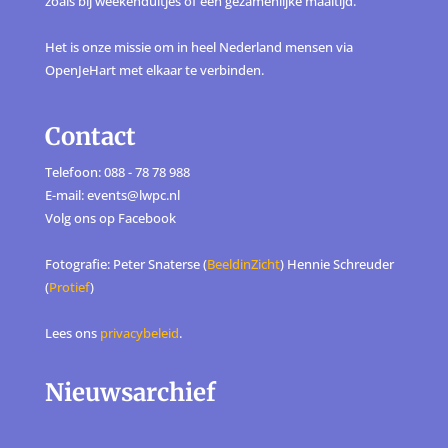
zoals bij weekenduitjes of een gezamenlijke maaltijd.
Het is onze missie om in heel Nederland mensen via
OpenJeHart met elkaar te verbinden.
Contact
Telefoon: 088 - 78 78 988
E-mail: events@lwpc.nl
Volg ons op
Facebook
Fotografie: Peter Snaterse (
BeeldinZicht
) Hennie Schreuder
(
Protief
)
Lees ons
privacybeleid
.
Nieuwsarchief