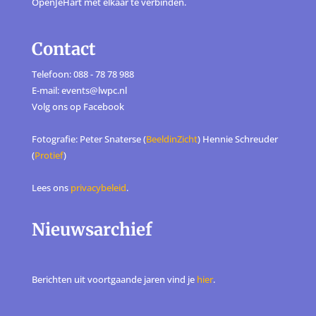
OpenJeHart met elkaar te verbinden.
Contact
Telefoon: 088 - 78 78 988
E-mail: events@lwpc.nl
Volg ons op
Facebook
Fotografie: Peter Snaterse (
BeeldinZicht
) Hennie Schreuder
(
Protief
)
Lees ons
privacybeleid
.
Nieuwsarchief
Berichten uit voortgaande jaren vind je
hier
.