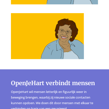
OpenJeHart verbindt mensen
OpenJeHart wil mensen letterlijk en figuurlijk weer in
beweging brengen, waarbij zij nieuwe sociale contacten
kunnen opdoen. We doen dit door mensen met elkaar te
verbinden op basis van een gevarieerd