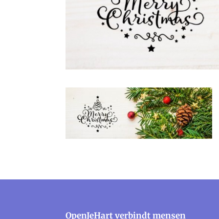
OpenJeHart verbindt mensen