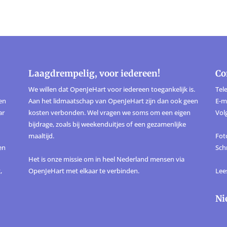
Laagdrempelig, voor iedereen!
Co
We willen dat OpenJeHart voor iedereen toegankelijk is.
Tele
ten
Aan het lidmaatschap van OpenJeHart zijn dan ook geen
E-m
ar
kosten verbonden. Wel vragen we soms om een eigen
Vol
bijdrage, zoals bij weekenduitjes of een gezamenlijke
maaltijd.
Foto
en
Sch
Het is onze missie om in heel Nederland mensen via
,
OpenJeHart met elkaar te verbinden.
Lee
Ni