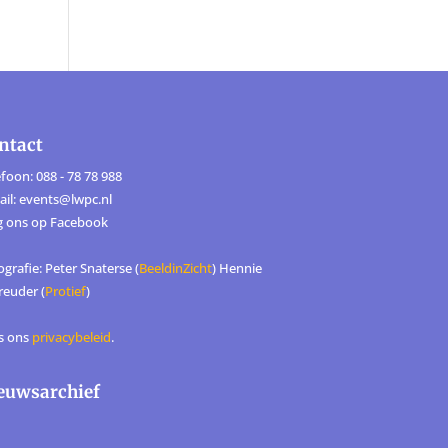
ntact
foon: 088 - 78 78 988
ail: events@lwpc.nl
g ons op
Facebook
grafie: Peter Snaterse (
BeeldinZicht
) Hennie
reuder (
Protief
)
s ons
privacybeleid
.
euwsarchief