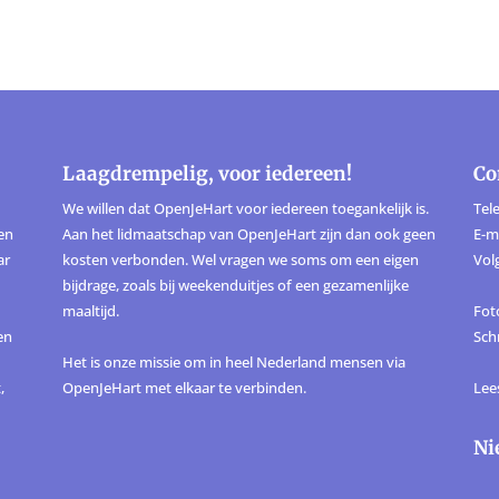
Laagdrempelig, voor iedereen!
Co
We willen dat OpenJeHart voor iedereen toegankelijk is.
Tele
ten
Aan het lidmaatschap van OpenJeHart zijn dan ook geen
E-m
ar
kosten verbonden. Wel vragen we soms om een eigen
Vol
bijdrage, zoals bij weekenduitjes of een gezamenlijke
maaltijd.
Foto
en
Sch
Het is onze missie om in heel Nederland mensen via
,
OpenJeHart met elkaar te verbinden.
Lee
Ni