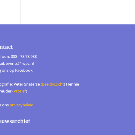
ntact
foon: 088 - 78 78 988
ail: events@lwpc.nl
g ons op
Facebook
grafie: Peter Snaterse (
BeeldinZicht
) Hennie
reuder (
Protief
)
s ons
privacybeleid
.
euwsarchief