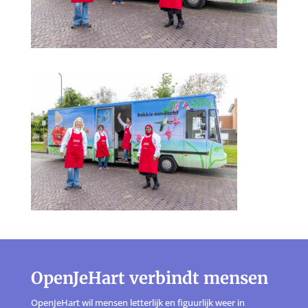
OpenJeHart verbindt mensen
OpenJeHart wil mensen letterlijk en figuurlijk weer in