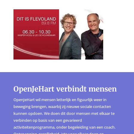
OpenJeHart verbindt mensen
OpenJeHart wil mensen letterlijk en figuurlijk weer in
beweging brengen, waarbij zij nieuwe sociale contacten
kunnen opdoen. We doen dit door mensen met elkaar te
verbinden op basis van een gevarieerd
activiteitenprogramma, onder begeleiding van een coach.
Ontspanning, gezelligheid, iets voor elkaar doen en