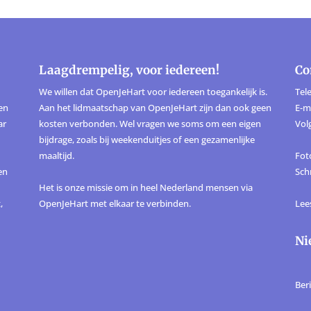
Laagdrempelig, voor iedereen!
Co
We willen dat OpenJeHart voor iedereen toegankelijk is.
Tele
ten
Aan het lidmaatschap van OpenJeHart zijn dan ook geen
E-m
ar
kosten verbonden. Wel vragen we soms om een eigen
Vol
bijdrage, zoals bij weekenduitjes of een gezamenlijke
maaltijd.
Foto
en
Sch
Het is onze missie om in heel Nederland mensen via
,
OpenJeHart met elkaar te verbinden.
Lee
Ni
Ber