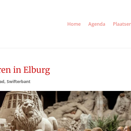
Home
Agenda
Plaatse
ren in Elburg
tad
,
Swifterbant