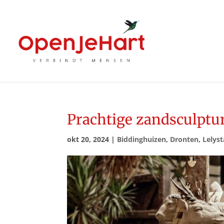
Prachtige zandsculptu
okt 20, 2024
|
Biddinghuizen
,
Dronten
,
Lelys