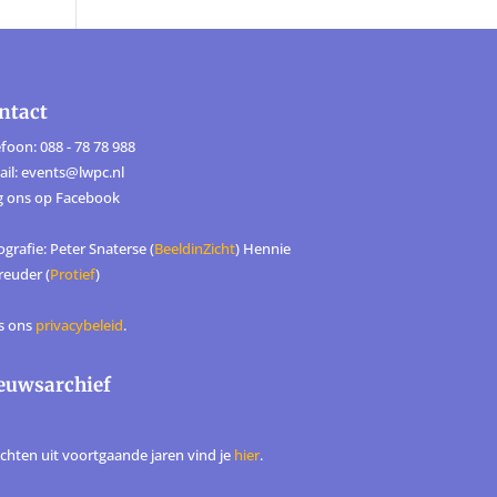
ntact
foon: 088 - 78 78 988
ail: events@lwpc.nl
g ons op
Facebook
grafie: Peter Snaterse (
BeeldinZicht
) Hennie
reuder (
Protief
)
s ons
privacybeleid
.
euwsarchief
ichten uit voortgaande jaren vind je
hier
.