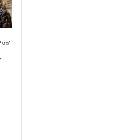
 tref
g: