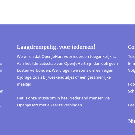
Laagdrempelig, voor iedereen!
Co
We willen dat OpenJeHart voor iedereen toegankelijk is.
Tele
ten
Aan het lidmaatschap van OpenJeHart zijn dan ook geen
E-m
ar
kosten verbonden. Wel vragen we soms om een eigen
Vol
bijdrage, zoals bij weekenduitjes of een gezamenlijke
maaltijd.
Foto
en
Sch
Het is onze missie om in heel Nederland mensen via
,
OpenJeHart met elkaar te verbinden.
Lee
Ni