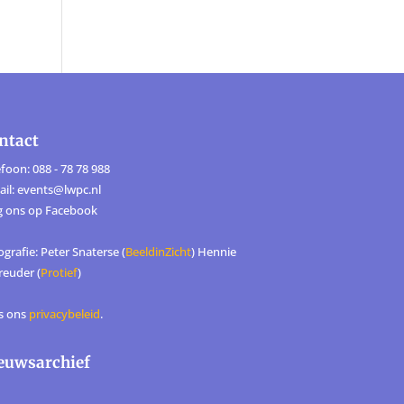
ntact
foon: 088 - 78 78 988
ail: events@lwpc.nl
g ons op
Facebook
grafie: Peter Snaterse (
BeeldinZicht
) Hennie
reuder (
Protief
)
s ons
privacybeleid
.
euwsarchief