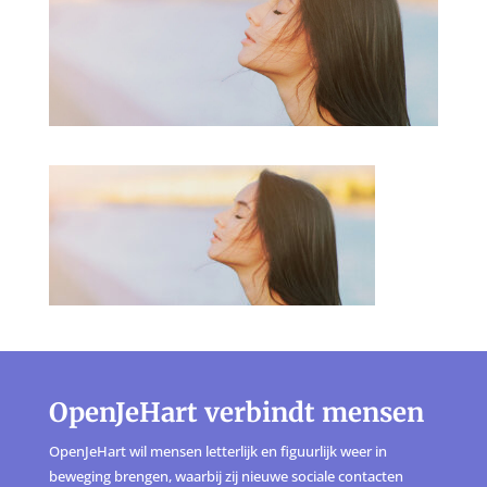
OpenJeHart verbindt mensen
OpenJeHart wil mensen letterlijk en figuurlijk weer in
beweging brengen, waarbij zij nieuwe sociale contacten