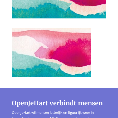
OpenJeHart verbindt mensen
OpenJeHart wil mensen letterlijk en figuurlijk weer in