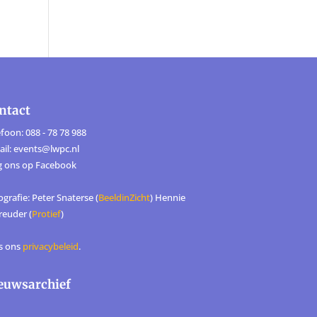
ntact
foon: 088 - 78 78 988
ail: events@lwpc.nl
g ons op
Facebook
grafie: Peter Snaterse (
BeeldinZicht
) Hennie
reuder (
Protief
)
s ons
privacybeleid
.
euwsarchief