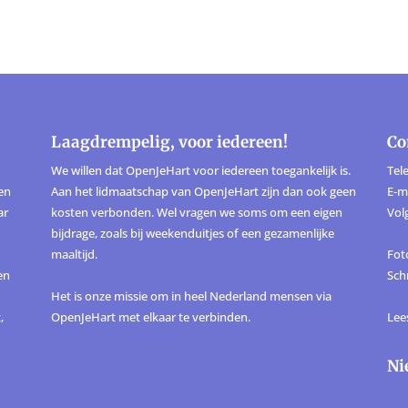
Laagdrempelig, voor iedereen!
Co
We willen dat OpenJeHart voor iedereen toegankelijk is.
Tele
ten
Aan het lidmaatschap van OpenJeHart zijn dan ook geen
E-m
ar
kosten verbonden. Wel vragen we soms om een eigen
Vol
bijdrage, zoals bij weekenduitjes of een gezamenlijke
maaltijd.
Foto
en
Sch
Het is onze missie om in heel Nederland mensen via
,
OpenJeHart met elkaar te verbinden.
Lee
Ni