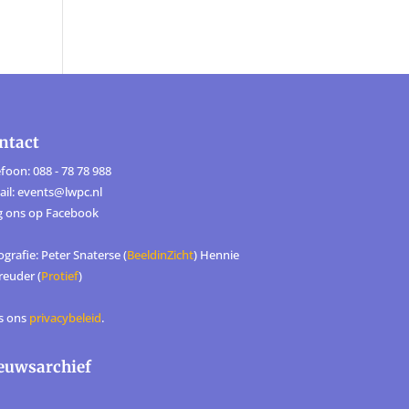
ntact
foon: 088 - 78 78 988
ail: events@lwpc.nl
g ons op
Facebook
grafie: Peter Snaterse (
BeeldinZicht
) Hennie
reuder (
Protief
)
s ons
privacybeleid
.
euwsarchief