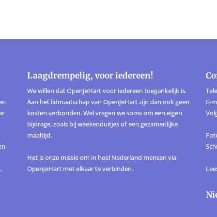
Laagdrempelig, voor iedereen!
Co
We willen dat OpenJeHart voor iedereen toegankelijk is.
Tele
ten
Aan het lidmaatschap van OpenJeHart zijn dan ook geen
E-m
ar
kosten verbonden. Wel vragen we soms om een eigen
Vol
bijdrage, zoals bij weekenduitjes of een gezamenlijke
maaltijd.
Foto
en
Sch
Het is onze missie om in heel Nederland mensen via
,
OpenJeHart met elkaar te verbinden.
Lee
Ni