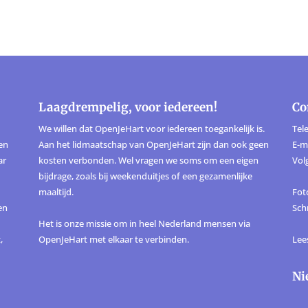
Laagdrempelig, voor iedereen!
Co
We willen dat OpenJeHart voor iedereen toegankelijk is.
Tele
ten
Aan het lidmaatschap van OpenJeHart zijn dan ook geen
E-m
ar
kosten verbonden. Wel vragen we soms om een eigen
Vol
bijdrage, zoals bij weekenduitjes of een gezamenlijke
maaltijd.
Foto
en
Sch
Het is onze missie om in heel Nederland mensen via
,
OpenJeHart met elkaar te verbinden.
Lee
Ni