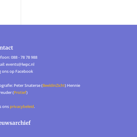
ntact
foon: 088 - 78 78 988
ail: events@lwpc.nl
g ons op
Facebook
grafie: Peter Snaterse (
BeeldinZicht
) Hennie
reuder (
Protief
)
s ons
privacybeleid
.
euwsarchief