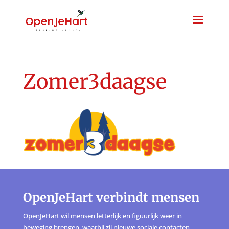
Zomer3daagse
OpenJeHart verbindt mensen
OpenJeHart wil mensen letterlijk en figuurlijk weer in
beweging brengen, waarbij zij nieuwe sociale contacten